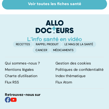
Voir toutes les fiches santé
Tout savoir sur
Inflammation des
Su
les infections
amygdales : que
le
pulmonaires
faire en cas
l'
d'angine ?
RECETTES
RAPPEL PRODUIT
LE MAG DE LA SANTÉ
CANCER
MÉDICAMENTS
Qui sommes-nous ?
Gestion des cookies
Mentions légales
Politiques de confidentialité
Charte d'utilisation
Index thématique
Flux RSS
Flux Atom
Retrouvez-nous sur