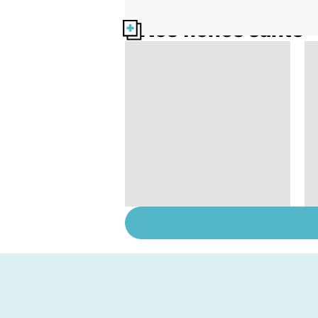
Nos fiches santé
Violences sexuelles :
comment s'en
remettre ?