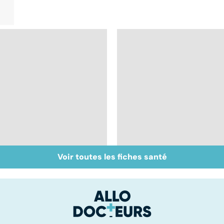
Voir toutes les fiches santé
Viol : quelle prise en
Violences conjugales
charge pour les
: traumatisme familia
victimes ?