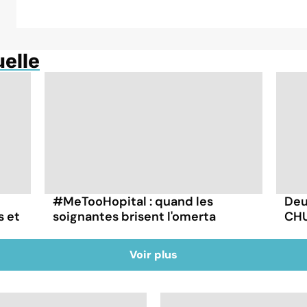
uelle
#MeTooHopital : quand les
Deu
s et
soignantes brisent l'omerta
CHU
Voir plus