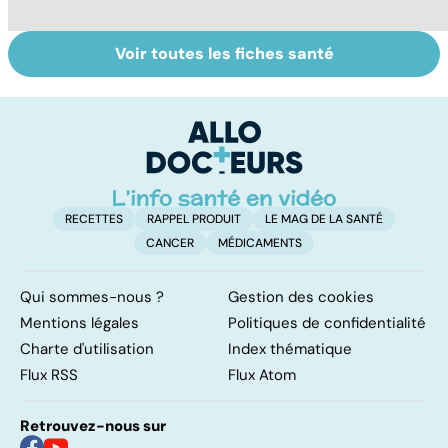
Voir toutes les fiches santé
Violences
Bébés secoués,
Vi
sexuelles :
un syndrome
e
comment s'en
sous-estimé
le
remettre ?
RECETTES
RAPPEL PRODUIT
LE MAG DE LA SANTÉ
CANCER
MÉDICAMENTS
Qui sommes-nous ?
Gestion des cookies
Mentions légales
Politiques de confidentialité
Charte d'utilisation
Index thématique
Flux RSS
Flux Atom
Retrouvez-nous sur