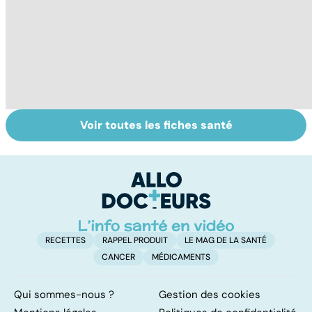
Voir toutes les fiches santé
Violences
Handicap : pour
T
sexuelles :
une meilleure
q
comment s'en
intégration à
!
remettre ?
l'école
RECETTES
RAPPEL PRODUIT
LE MAG DE LA SANTÉ
CANCER
MÉDICAMENTS
Qui sommes-nous ?
Gestion des cookies