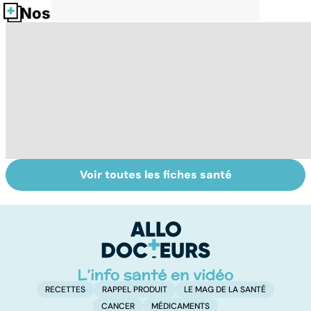
Nos fiches santé
Voir toutes les fiches santé
Tout savoir sur
Votre santé en
M
les virus
vacances
ér
c
r
RECETTES
RAPPEL PRODUIT
LE MAG DE LA SANTÉ
CANCER
MÉDICAMENTS