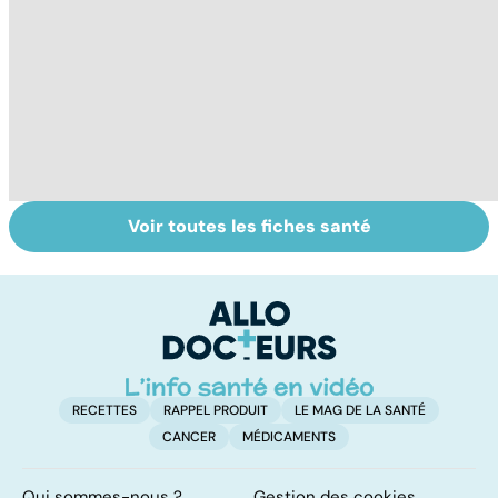
Voir toutes les fiches santé
Tout savoir sur
Votre santé en
M
les virus
vacances
ér
c
r
RECETTES
RAPPEL PRODUIT
LE MAG DE LA SANTÉ
CANCER
MÉDICAMENTS
Qui sommes-nous ?
Gestion des cookies