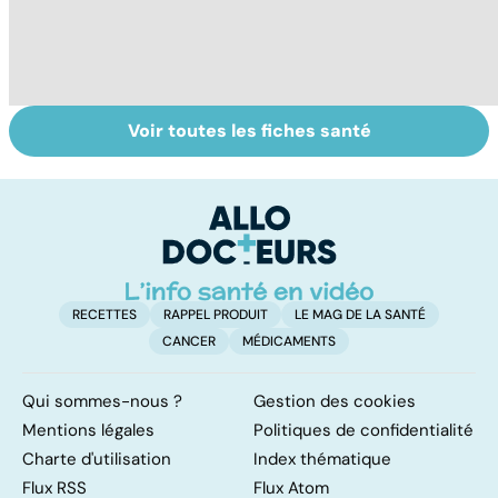
Voir toutes les fiches santé
Tout savoir sur le
Grippe : quels
Gr
virus de la grippe
symptômes et
va
quel traitement ?
d
RECETTES
RAPPEL PRODUIT
LE MAG DE LA SANTÉ
CANCER
MÉDICAMENTS
Qui sommes-nous ?
Gestion des cookies
Mentions légales
Politiques de confidentialité
Charte d'utilisation
Index thématique
Flux RSS
Flux Atom