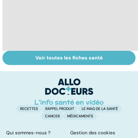
Voir toutes les fiches santé
Tout savoir sur
Votre santé en
M
les virus
vacances
ér
c
r
RECETTES
RAPPEL PRODUIT
LE MAG DE LA SANTÉ
CANCER
MÉDICAMENTS
Qui sommes-nous ?
Gestion des cookies