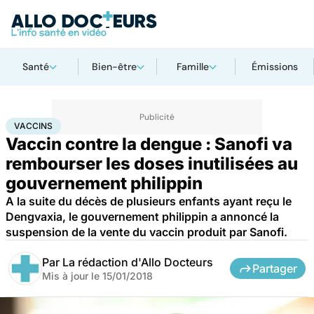
Santé
Bien-être
Famille
Émissions
Accueil
Santé
Médicaments
Vaccins
VACCINS
Vaccin contre la dengue : Sanofi va
rembourser les doses inutilisées au
gouvernement philippin
A la suite du décès de plusieurs enfants ayant reçu le
Dengvaxia, le gouvernement philippin a annoncé la
suspension de la vente du vaccin produit par Sanofi.
Par
La rédaction d'Allo Docteurs
Partager
Mis à jour le
15/01/2018