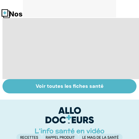
Nos fiches santé
Voir toutes les fiches santé
Tout savoir sur
Votre santé en
M
les virus
vacances
ér
c
r
RECETTES
RAPPEL PRODUIT
LE MAG DE LA SANTÉ