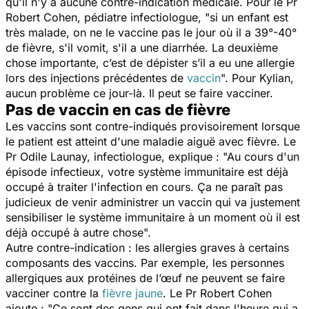
qu'il n'y a aucune contre-indication médicale. Pour le Pr
Robert Cohen, pédiatre infectiologue,
"si un enfant est
très malade, on ne le vaccine pas le jour où il a 39°-40°
de fièvre, s'il vomit, s'il a une diarrhée. La deuxième
chose importante, c’est de dépister s’il a eu une allergie
lors des injections précédentes de
vaccin
".
Pour Kylian,
aucun problème ce jour-là. Il peut se faire vacciner.
Pas de vaccin en cas de fièvre
Les vaccins sont contre-indiqués provisoirement lorsque
le patient est atteint d'une maladie aiguë avec fièvre. Le
Pr Odile Launay, infectiologue, explique :
"Au cours d'un
épisode infectieux, votre système immunitaire est déjà
occupé à traiter l'infection en cours. Ça ne paraît pas
judicieux de venir administrer un vaccin qui va justement
sensibiliser le système immunitaire à un moment où il est
déjà occupé à autre chose".
Autre contre-indication : les allergies graves à certains
composants des vaccins. Par exemple, les personnes
allergiques aux protéines de l’œuf ne peuvent se faire
vacciner contre la
fièvre jaune
. Le Pr Robert Cohen
ajoute :
"Ce sont des gens qui ont fait dans l'heure qui a