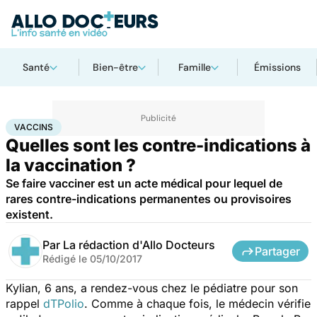
Santé
Bien-être
Famille
Émissions
Accueil
Santé
Médicaments
Vaccins
VACCINS
Quelles sont les contre-indications à
la vaccination ?
Se faire vacciner est un acte médical pour lequel de
rares contre-indications permanentes ou provisoires
existent.
Par
La rédaction d'Allo Docteurs
Partager
Rédigé le
05/10/2017
Kylian, 6 ans, a rendez-vous chez le pédiatre pour son
rappel
dTPolio
. Comme à chaque fois, le médecin vérifie