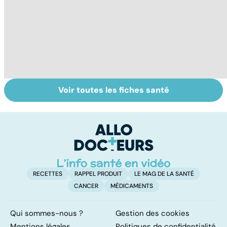
Voir toutes les fiches santé
Tout savoir sur
Votre santé en
M
les virus
vacances
ér
c
r
RECETTES
RAPPEL PRODUIT
LE MAG DE LA SANTÉ
CANCER
MÉDICAMENTS
Qui sommes-nous ?
Gestion des cookies
Mentions légales
Politiques de confidentialité