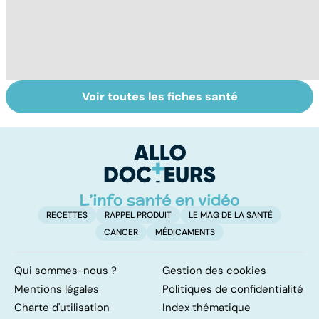
Voir toutes les fiches santé
Tout savoir sur
Inflammation des
Su
les infections
amygdales : que
le
pulmonaires
faire en cas
l'
d'angine ?
RECETTES
RAPPEL PRODUIT
LE MAG DE LA SANTÉ
CANCER
MÉDICAMENTS
Qui sommes-nous ?
Gestion des cookies
Mentions légales
Politiques de confidentialité
Charte d'utilisation
Index thématique