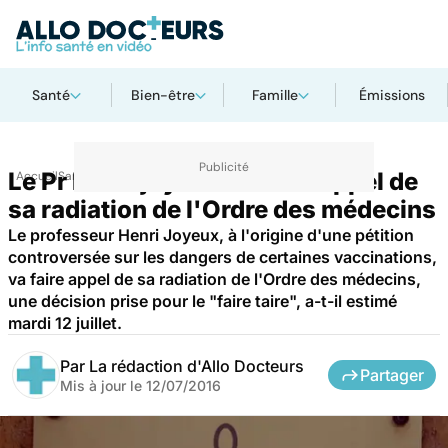
Santé
Bien-être
Famille
Émissions
Le Pr Henri joyeux va faire appel de
Accueil
Santé
Médicaments
sa radiation de l'Ordre des médecins
Le professeur Henri Joyeux, à l'origine d'une pétition
controversée sur les dangers de certaines vaccinations,
va faire appel de sa radiation de l'Ordre des médecins,
une décision prise pour le "faire taire", a-t-il estimé
mardi 12 juillet.
Par
La rédaction d'Allo Docteurs
Partager
Mis à jour le
12/07/2016