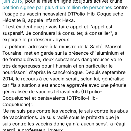
juin 2015
, pour la mise en ligne (toujours active) d'une
pétition signée par plus d'un million de personnes
contre
l'usage du vaccin hexavalent DTPolio-Hib-Coqueluche-
Hépatite B, appelé Infanrix Hexa.
"Il est évident que je vais faire appel et l'appel est
suspensif. Je continuerai à consulter, à conseiller",
a
expliqué le professeur Joyeux.
La pétition, adressée à la ministre de la Santé, Marisol
Touraine, met en garde sur la présence
d'"aluminium et
de formaldéhyde, deux substances dangereuses voire
très dangereuses pour l'humain et en particulier le
nourrisson"
d'après le cancérologue. Depuis septembre
2014, le recours à ce vaccin serait, selon lui, généralisé
car "la situation s'est encore aggravée avec une pénurie
généralisée de vaccins tétravalents (DTpolio-
Coqueluche) et pentavalents (DTPolio-Hib-
Coqueluche)".
"Je ne suis pas contre les vaccins, je suis contre les abus
de vaccinations. Je suis radié sous le prétexte que je
suis contre les vaccins donc ça n'a aucun sens",
a réagi
mardi le professeur Joyeux.