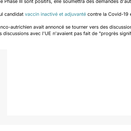
de Phase III sont positifs, elle soumettra des demandes d'au
ul candidat
vaccin inactivé et adjuvanté
contre la Covid-19 
 franco-autrichien avait annoncé se tourner vers des discuss
 discussions avec l'UE n'avaient pas fait de "progrès signifi