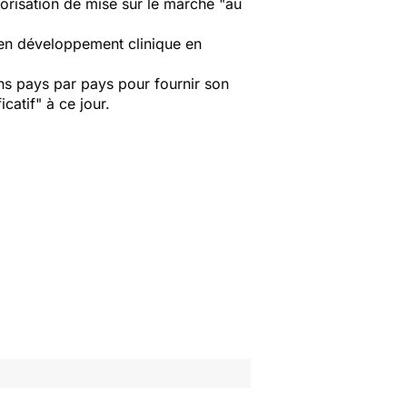
torisation de mise sur le marché "au
en développement clinique en
ions pays par pays pour fournir son
catif" à ce jour.