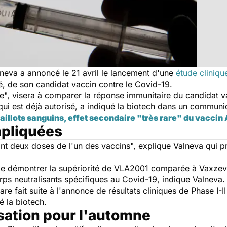
lneva a annoncé le 21 avril le lancement d'une
étude cliniqu
, de son candidat vaccin contre le Covid-19.
", visera à comparer la réponse immunitaire du candidat 
qui est déjà autorisé, a indiqué la biotech dans un communi
caillots sanguins, effet secondaire "très rare" du vacci
pliquées
ont deux doses de l'un des vaccins", explique Valneva qui p
st de démontrer la supériorité de VLA2001 comparée à Vaxze
rps neutralisants spécifiques au Covid-19, indique Valneva.
 fait suite à l'annonce de résultats cliniques de Phase I-II 
 la biotech.
ation pour l'automne