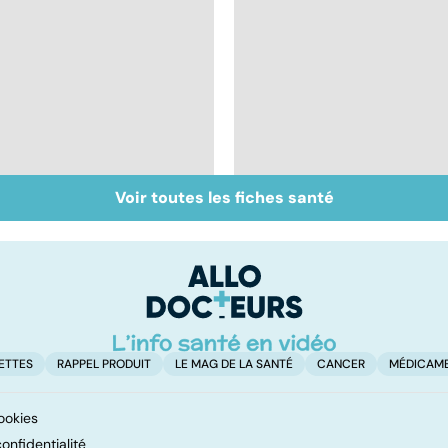
Voir toutes les fiches santé
Covid-19 : tout savoir
Tout savoir sur les
sur la maladie
virus
ETTES
RAPPEL PRODUIT
LE MAG DE LA SANTÉ
CANCER
MÉDICAM
ookies
onfidentialité