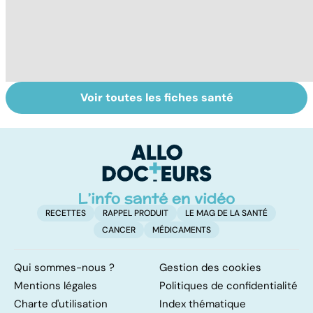
Voir toutes les fiches santé
Troubles anxieux,
Pneumothorax :
La
une anxiété
quand l'air
tr
envahissante
s'échappe des
u
poumons
RECETTES
RAPPEL PRODUIT
LE MAG DE LA SANTÉ
CANCER
MÉDICAMENTS
Qui sommes-nous ?
Gestion des cookies
Mentions légales
Politiques de confidentialité
Charte d'utilisation
Index thématique