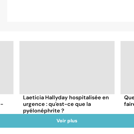
Laeticia Hallyday hospitalisée en
Que
t-
urgence : qu'est-ce que la
fai
pyélonéphrite ?
Voir plus