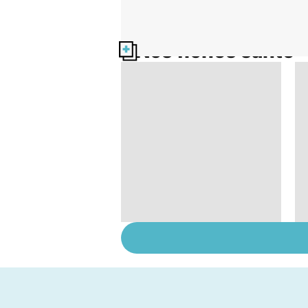
Nos fiches santé
Pneumothorax :
quand l'air s'échappe
des poumons