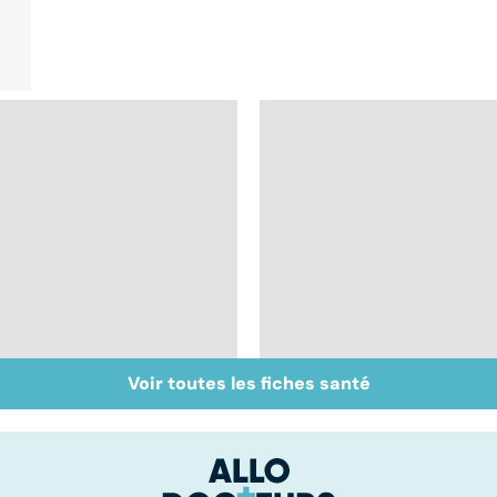
Voir toutes les fiches santé
La méningite : à
Tout savoir sur les
traiter en urgence
infections
pulmonaires