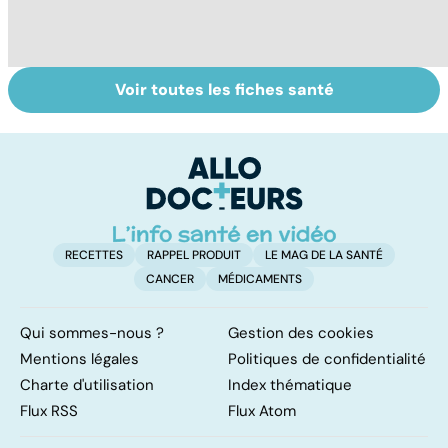
Voir toutes les fiches santé
Pneumothorax :
Dérèglement
La
quand l'air
hormonal : et si
tr
s'échappe des
c'était les
u
poumons
surrénales ?
RECETTES
RAPPEL PRODUIT
LE MAG DE LA SANTÉ
CANCER
MÉDICAMENTS
Qui sommes-nous ?
Gestion des cookies
Mentions légales
Politiques de confidentialité
Charte d'utilisation
Index thématique
Flux RSS
Flux Atom