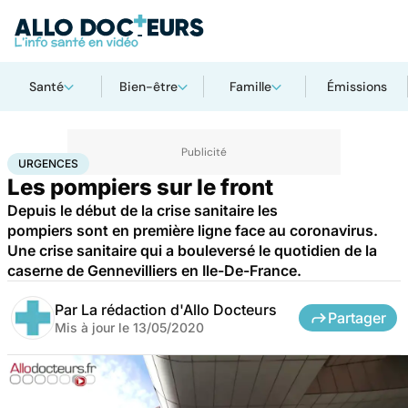
Santé
Bien-être
Famille
Émissions
Accueil
Santé
Urgences
Urgences
URGENCES
Les pompiers sur le front
Depuis le début de la crise sanitaire les
pompiers sont en première ligne face au coronavirus.
Une crise sanitaire qui a bouleversé le quotidien de la
caserne de Gennevilliers en Ile-De-France.
Par
La rédaction d'Allo Docteurs
Partager
Mis à jour le
13/05/2020