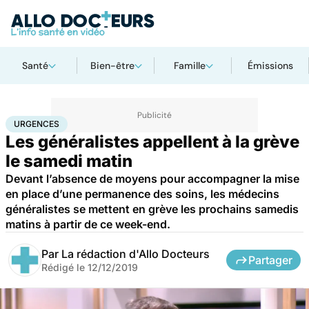
Santé
Bien-être
Famille
Émissions
Accueil
Santé
Urgences
Urgences
URGENCES
Les généralistes appellent à la grève
le samedi matin
Devant l’absence de moyens pour accompagner la mise
en place d’une permanence des soins, les médecins
généralistes se mettent en grève les prochains samedis
matins à partir de ce week-end.
Par
La rédaction d'Allo Docteurs
Partager
Rédigé le
12/12/2019