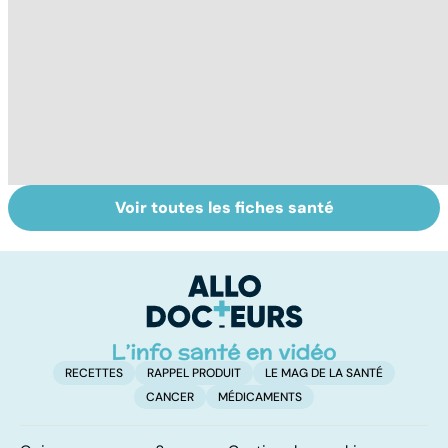
Voir toutes les fiches santé
La main, un outil
Pneumothorax :
Pr
utile mais fragile
quand l'air
in
s'échappe des
m
poumons
c
RECETTES
RAPPEL PRODUIT
LE MAG DE LA SANTÉ
CANCER
MÉDICAMENTS