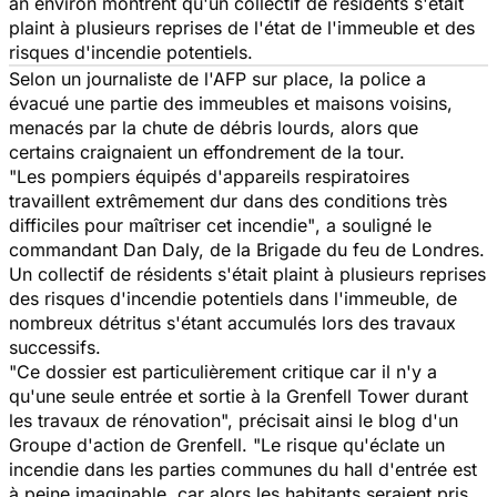
an environ montrent qu'un collectif de résidents s'était
plaint à plusieurs reprises de l'état de l'immeuble et des
risques d'incendie potentiels.
Selon un journaliste de l'AFP sur place, la police a
évacué une partie des immeubles et maisons voisins,
menacés par la chute de débris lourds, alors que
certains craignaient un effondrement de la tour.
"Les pompiers équipés d'appareils respiratoires
travaillent extrêmement dur dans des conditions très
difficiles pour maîtriser cet incendie"
, a souligné le
commandant Dan Daly, de la Brigade du feu de Londres.
Un collectif de résidents s'était plaint à plusieurs reprises
des risques d'incendie potentiels dans l'immeuble, de
nombreux détritus s'étant accumulés lors des travaux
successifs.
"Ce dossier est particulièrement critique car il n'y a
qu'une seule entrée et sortie à la Grenfell Tower durant
les travaux de rénovation",
précisait ainsi le blog d'un
Groupe d'action de Grenfell.
"Le risque qu'éclate un
incendie dans les parties communes du hall d'entrée est
à peine imaginable, car alors les habitants seraient pris