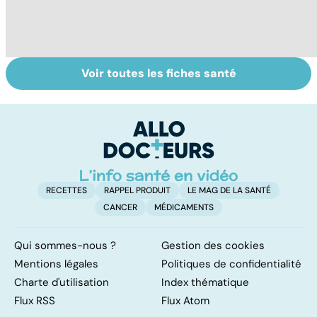
Voir toutes les fiches santé
Pneumothorax :
La méningite : à
To
quand l'air
traiter en
le
s'échappe des
urgence
p
poumons
RECETTES
RAPPEL PRODUIT
LE MAG DE LA SANTÉ
CANCER
MÉDICAMENTS
Qui sommes-nous ?
Gestion des cookies
Mentions légales
Politiques de confidentialité
Charte d'utilisation
Index thématique
Flux RSS
Flux Atom