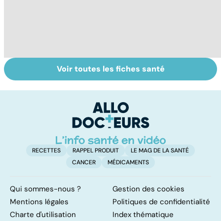
Voir toutes les fiches santé
Pneumothorax :
La méningite : à
To
quand l'air
traiter en
le
s'échappe des
urgence
p
poumons
RECETTES
RAPPEL PRODUIT
LE MAG DE LA SANTÉ
CANCER
MÉDICAMENTS
Qui sommes-nous ?
Gestion des cookies
Mentions légales
Politiques de confidentialité
Charte d'utilisation
Index thématique