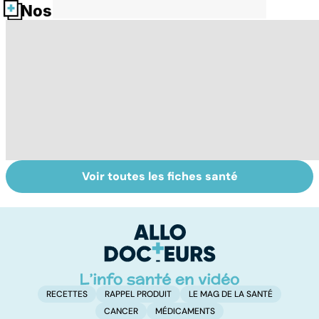
Nos fiches santé
Voir toutes les fiches santé
Tout savoir sur le
Staphylocoque
M
cerveau
doré : une
c
bactérie sous
surveillance
RECETTES
RAPPEL PRODUIT
LE MAG DE LA SANTÉ
CANCER
MÉDICAMENTS