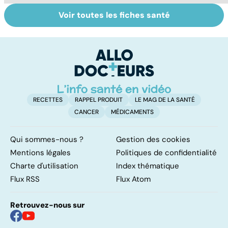
Voir toutes les fiches santé
Tout savoir sur
Inflammation des
Su
les infections
amygdales : que
le
pulmonaires
faire en cas
l'
d'angine ?
RECETTES
RAPPEL PRODUIT
LE MAG DE LA SANTÉ
CANCER
MÉDICAMENTS
Qui sommes-nous ?
Gestion des cookies
Mentions légales
Politiques de confidentialité
Charte d'utilisation
Index thématique
Flux RSS
Flux Atom
Retrouvez-nous sur