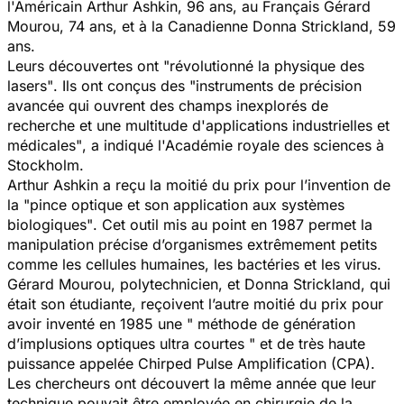
l'Américain Arthur Ashkin, 96 ans, au Français Gérard
Mourou, 74 ans, et à la Canadienne Donna Strickland, 59
ans.
Leurs découvertes ont
"révolutionné la physique des
lasers"
. Ils ont conçus des
"instruments de précision
avancée qui ouvrent des champs inexplorés de
recherche et une multitude d'applications industrielles et
médicales"
, a indiqué l'Académie royale des sciences à
Stockholm.
Arthur Ashkin a reçu la moitié du prix pour l’invention de
la
"pince optique et son application aux systèmes
biologiques"
. Cet outil mis au point en 1987 permet la
manipulation précise d’organismes extrêmement petits
comme les cellules humaines, les bactéries et les virus.
Gérard Mourou, polytechnicien, et Donna Strickland, qui
était son étudiante, reçoivent l’autre moitié du prix pour
avoir inventé en 1985 une
" méthode de génération
d’implusions optiques ultra courtes "
et de très haute
puissance appelée
Chirped Pulse Amplification
(CPA).
Les chercheurs ont découvert la même année que leur
technique pouvait être employée en chirurgie de la