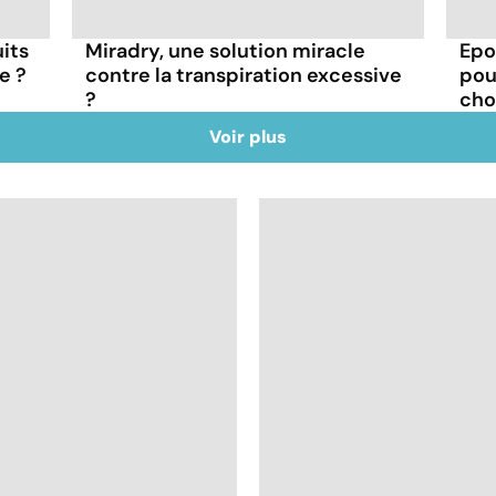
its
Miradry, une solution miracle
Epo
e ?
contre la transpiration excessive
pou
?
choi
Voir plus