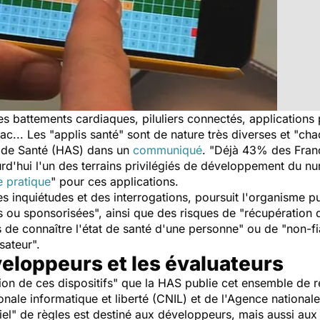
es battements cardiaques, piluliers connectés, applications 
ac... Les "applis santé" sont de nature très diverses et "cha
té de Santé (HAS) dans un
communiqué
. "Déjà 43% des França
ourd'hui l'un des terrains privilégiés de développement du n
e pratique
" pour ces applications.
des inquiétudes et des interrogations, poursuit l'organisme 
s ou sponsorisées", ainsi que des risques de "récupération 
s de connaître l'état de santé d'une personne" ou de "non-fi
isateur".
veloppeurs et les évaluateurs
tion de ces dispositifs" que la HAS publie cet ensemble de 
nale informatique et liberté (CNIL) et de l'Agence national
iel" de règles est destiné aux développeurs, mais aussi aux 