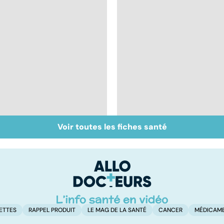
Voir toutes les fiches santé
Inflammation des
Suicide : prévenir le
amygdales : que faire
passage à l'acte
en cas d'angine ?
ETTES
RAPPEL PRODUIT
LE MAG DE LA SANTÉ
CANCER
MÉDICAM