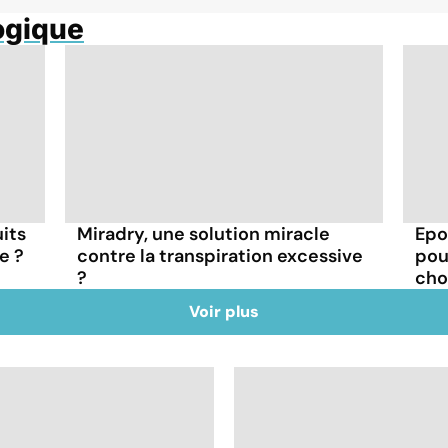
ogique
its
Miradry, une solution miracle
Epo
e ?
contre la transpiration excessive
pou
?
choi
Voir plus