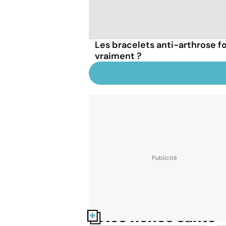
Les bracelets anti-arthrose f
vraiment ?
Nos fiches santé