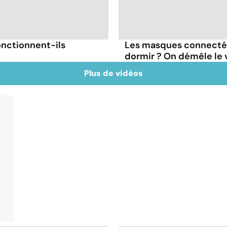
onctionnent-ils
Les masques connectés
dormir ? On démêle le v
Plus de vidéos