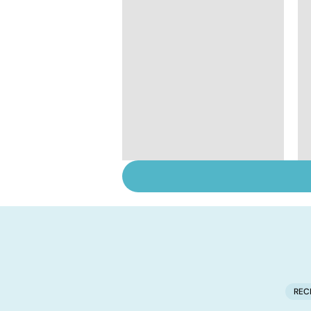
Tout savoir sur les
infections
pulmonaires
REC