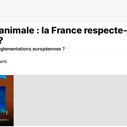
nimale : la France respecte-t
?
 réglementations européennes ?
eurs