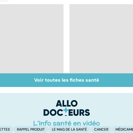
Voir toutes les fiches santé
Staphylocoque doré :
Métastases, le
une bactérie sous
cancer propagé
surveillance
ETTES
RAPPEL PRODUIT
LE MAG DE LA SANTÉ
CANCER
MÉDICAM