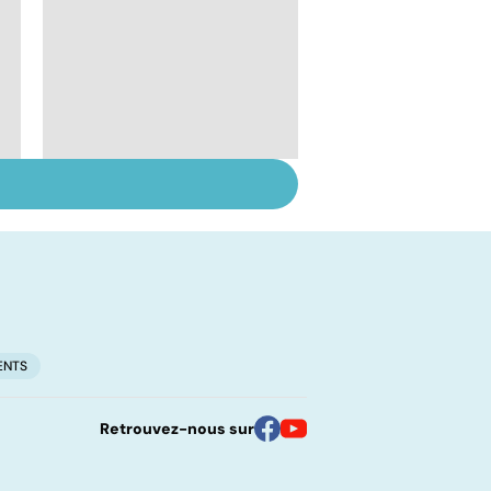
Suicide : prévenir le
passage à l'acte
ENTS
Retrouvez-nous sur