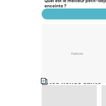
Quel est le meilleur petit-dé
enceinte ?
Nos fiches santé