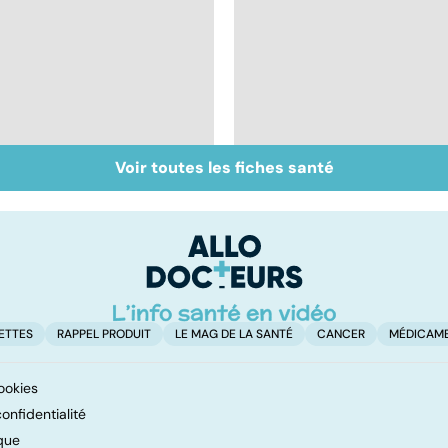
Voir toutes les fiches santé
Tout savoir sur les
Inflammation des
infections
amygdales : que faire
pulmonaires
en cas d'angine ?
ETTES
RAPPEL PRODUIT
LE MAG DE LA SANTÉ
CANCER
MÉDICAM
ookies
onfidentialité
que