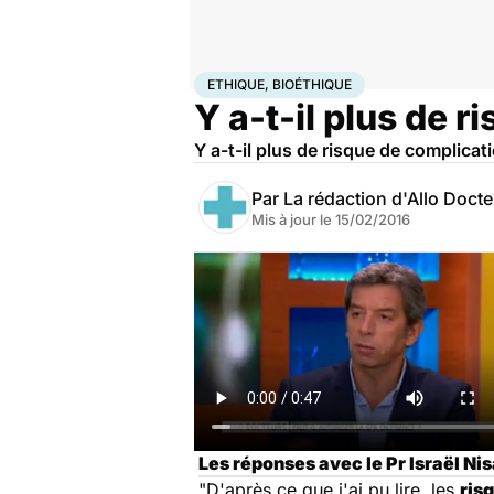
Accueil
Famille
Grossesse
Ethique, Bioéthique
ETHIQUE, BIOÉTHIQUE
Y a-t-il plus de 
Y a-t-il plus de risque de complica
Par
La rédaction d'Allo Doct
Mis à jour le
15/02/2016
Les réponses avec le Pr Israël Ni
"D'après ce que j'ai pu lire, les
ris