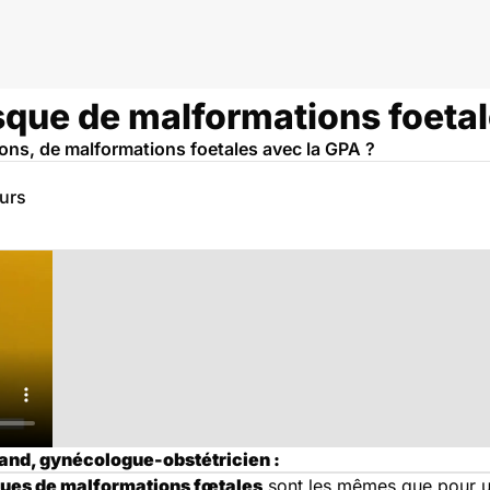
risque de malformations foeta
tions, de malformations foetales avec la GPA ?
eurs
sand, gynécologue-obstétricien :
ques de malformations fœtales
sont les mêmes que pour u