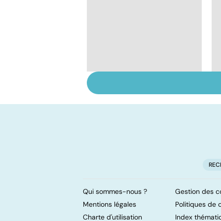
Don de gamètes : le
pour et le contre
d'une levée de
l'anonymat
REC
Qui sommes-nous ?
Gestion des c
Mentions légales
Politiques de c
Charte d'utilisation
Index thémati