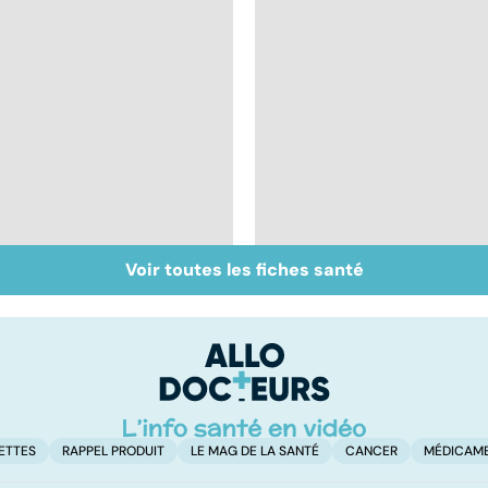
Voir toutes les fiches santé
Don de gamètes : le
Grossesse : gare au
pour et le contre
diabète
d'une levée de
gestationnel !
l'anonymat
ETTES
RAPPEL PRODUIT
LE MAG DE LA SANTÉ
CANCER
MÉDICAM