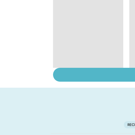
Pré-éclampsie :
attention, grossesse
à risque !
REC