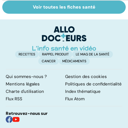
Voir toutes les fiches santé
Gynéco : un suivi
Sexualité,
A
pour la vie
infertilité et
c
PMA, des liens
el
étroits
RECETTES
RAPPEL PRODUIT
LE MAG DE LA SANTÉ
CANCER
MÉDICAMENTS
Qui sommes-nous ?
Gestion des cookies
Mentions légales
Politiques de confidentialité
Charte d'utilisation
Index thématique
Flux RSS
Flux Atom
Retrouvez-nous sur