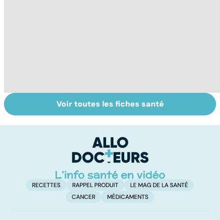
Voir toutes les fiches santé
Médecins
Tout savoir sur
I
étrangers : des
les infections
a
inégalités sans
pulmonaires
fa
frontières
d'
RECETTES
RAPPEL PRODUIT
LE MAG DE LA SANTÉ
CANCER
MÉDICAMENTS