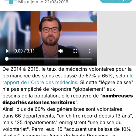
Mis à jour le
22/03/2016
De 2014 à 2015, le taux de médecins volontaires pour la
permanence des soins est passé de 67% à 65%, selon
le
rapport de l'Ordre des médecins
. Si cette "légère baisse"
n'a pas empêché de répondre "globalement" aux
besoins de la population, elle recouvre de
"
nombreuses
disparités selon les territoires
".
Ainsi, plus de 60% des généralistes sont volontaires
dans 66 départements,
"un chiffre record depuis 13 ans",
mais
"25 départements"
enregistrent
"une baisse du
volontariat".
Parmi eux, 15
"accusent une baisse de 10%
et plus"
, comme les Alpes-de-Haute Provence, la