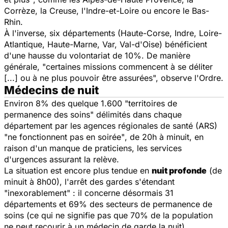
Corrèze, la Creuse, l'Indre-et-Loire ou encore le Bas-
Rhin.
À l'inverse, six départements (Haute-Corse, Indre, Loire-
Atlantique, Haute-Marne, Var, Val-d'Oise) bénéficient
d'une hausse du volontariat de 10%. De manière
générale, "
certaines missions commencent à se déliter
[...] ou à ne plus pouvoir être assurées
", observe l'Ordre.
Médecins de nuit
Environ 8% des quelque 1.600
"territoires de
permanence des soins"
délimités dans chaque
département par les agences régionales de santé (ARS)
"ne fonctionnent pas en soirée"
, de 20h à minuit, en
raison d'un manque de praticiens, les services
d'urgences assurant la relève.
La situation est encore plus tendue en
nuit
profonde
(de
minuit à 8h00), l'arrêt des gardes s'étendant
"inexorablement"
: il concerne désormais 31
départements et 69% des secteurs de permanence de
soins (ce qui ne signifie pas que 70% de la population
ne peut recourir à un médecin de
garde
la
nuit
).