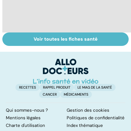
Voir toutes les fiches santé
Médecins
Tout savoir sur
I
étrangers : des
les infections
a
inégalités sans
pulmonaires
fa
frontières
d'
RECETTES
RAPPEL PRODUIT
LE MAG DE LA SANTÉ
CANCER
MÉDICAMENTS
Qui sommes-nous ?
Gestion des cookies
Mentions légales
Politiques de confidentialité
Charte d'utilisation
Index thématique