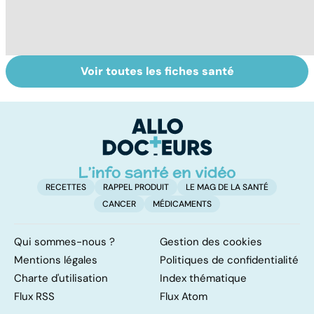
Voir toutes les fiches santé
Médecins
Tout savoir sur
I
étrangers : des
les infections
a
inégalités sans
pulmonaires
fa
frontières
d'
RECETTES
RAPPEL PRODUIT
LE MAG DE LA SANTÉ
CANCER
MÉDICAMENTS
Qui sommes-nous ?
Gestion des cookies
Mentions légales
Politiques de confidentialité
Charte d'utilisation
Index thématique
Flux RSS
Flux Atom