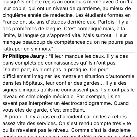
puisqu'ils ont été reçus au concours même avec 0 ou 1 à
leur copie, qui ont un niveau de quatrième, au mieux de
cinquième année de médecine. Les étudiants formés en
France ont six ans d'études derrière eux. Parfois, il y a
des problèmes de langue. C'est compliqué mais, à la
limite, la langue ça s'apprend vite. Mais surtout, il leur
manque beaucoup de compétences qu'on ne pourra pas
rattraper en six mois."
Pr Philippe Jaury :
"ll leur manque les deux. Il y a des
pans complets de connaissances qu'ils n'ont pas.
D'autre part, ils n'ont pas la pratique. On peut
difficilement imaginer les mettre en situation d'autonomie
dans les hôpitaux, leur confier des gardes... Il y a des
signes cliniques qu'ils ne connaissent pas. Ils n'ont pas le
niveau en sémiologie médicale. Par exemple, ils ne
savent pas interpréter un électrocardiogramme. Quand
vous êtes de garde, c'est embêtant.
"A priori, il n'y a pas eu d'accident car on les a retirés
assez vite des services. On s'est rendu compte très vite
qu'ils n’avaient pas le niveau. Comme c’est la deuxième
année que cela se passe, on avait déjà prévenu les chefs