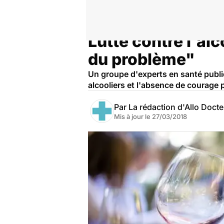
Lutte contre l'al
Accueil
Santé
Maladies
du problème"
Un groupe d'experts en santé publi
alcooliers et l'absence de courage
Par
La rédaction d'Allo Doct
Mis à jour le
27/03/2018