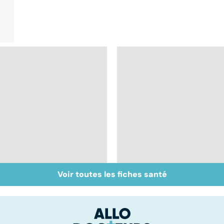
Voir toutes les fiches santé
Inflammation des
Suicide : prévenir le
amygdales : que faire
passage à l'acte
en cas d'angine ?