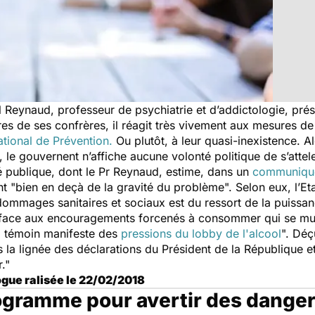
 Reynaud, professeur de psychiatrie et d’addictologie, prés
s de ses confrères, il réagit très vivement aux mesures d
ational de Prévention.
Ou plutôt, à leur quasi-inexistence. 
, le gouvernent n’affiche aucune volonté politique de s’atte
 publique, dont le Pr Reynaud, estime, dans un
communiqué
t "
bien en deçà de la gravité du problème
". Selon eux, l’Et
 dommages sanitaires et sociaux est du ressort de la puissan
 face aux encouragements forcenés à consommer qui se mult
, témoin manifeste des
pressions du lobby de l'alcool
". Déç
 la lignée des déclarations du Président de la République e
."
gue ralisée le 22/02/2018
togramme pour avertir des dangers