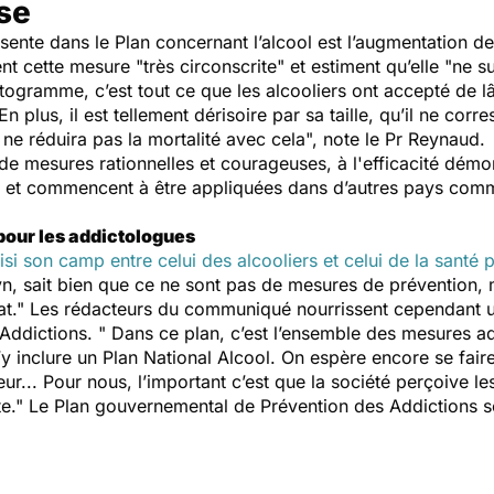
se
ésente dans le Plan concernant l’alcool est l’augmentation d
nt cette mesure "
très circonscrite
" et estiment qu’elle "
ne su
togramme, c’est tout ce que les alcooliers ont accepté de lâ
n plus, il est tellement dérisoire par sa taille, qu’il ne c
 ne réduira pas la mortalité avec cela",
note le Pr Reynaud.
e mesures rationnelles et courageuses, à l'efficacité démo
t commencent à être appliquées dans d’autres pays comme l
pour les addictologues
i son camp entre celui des alcooliers et celui de la santé 
n, sait bien que ce ne sont pas de mesures de prévention, m
at."
Les rédacteurs du communiqué nourrissent cependant un
Addictions.
" Dans ce plan, c’est l’ensemble des mesures ad
’y inclure un Plan National Alcool. On espère encore se fair
... Pour nous, l’important c’est que la société perçoive les 
e."
Le Plan gouvernemental de Prévention des Addictions ser