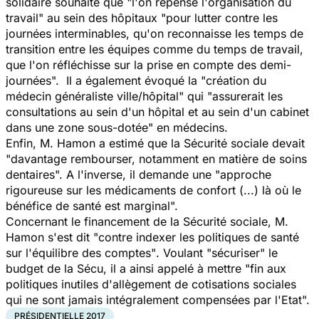
solidaire souhaite que
"l'on repense l'organisation du
travail"
au sein des hôpitaux
"pour lutter contre les
journées interminables, qu'on reconnaisse les temps de
transition entre les équipes comme du temps de travail,
que l'on réfléchisse sur la prise en compte des demi-
journées".
Il a également évoqué la
"création du
médecin généraliste ville/hôpital"
qui
"assurerait les
consultations au sein d'un hôpital et au sein d'un cabinet
dans une zone sous-dotée"
en médecins.
Enfin, M. Hamon a estimé que la Sécurité sociale devait
"davantage rembourser, notamment en matière de soins
dentaires".
A l'inverse, il demande une
"approche
rigoureuse sur les médicaments de confort (...) là où le
bénéfice de santé est marginal".
Concernant le financement de la Sécurité sociale, M.
Hamon s'est dit
"contre indexer les politiques de santé
sur l'équilibre des comptes"
. Voulant "sécuriser" le
budget de la Sécu, il a ainsi appelé à mettre
"fin aux
politiques inutiles d'allègement de cotisations sociales
qui ne sont jamais intégralement compensées par l'Etat".
PRÉSIDENTIELLE 2017