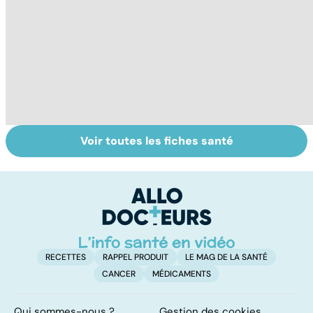
Voir toutes les fiches santé
Tout savoir sur
Inflammation des
Su
les infections
amygdales : que
le
pulmonaires
faire en cas
l'
d'angine ?
RECETTES
RAPPEL PRODUIT
LE MAG DE LA SANTÉ
CANCER
MÉDICAMENTS
Qui sommes-nous ?
Gestion des cookies