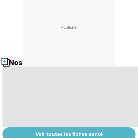
Nos fiches santé
Voir toutes les fiches santé
Automutilation :
Antibiotiques :
To