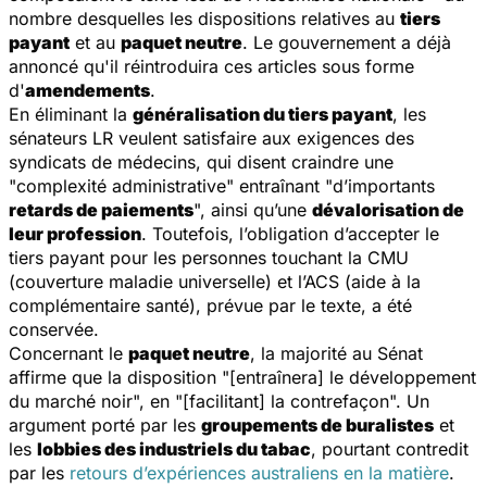
nombre desquelles les dispositions relatives au
tiers
payant
et au
paquet neutre
. Le gouvernement a déjà
annoncé qu'il réintroduira ces articles sous forme
d'
amendements
.
En éliminant la
généralisation du tiers payant
, les
sénateurs LR veulent satisfaire aux exigences des
syndicats de médecins, qui disent craindre une
"complexité administrative" entraînant "d’importants
retards de paiements
", ainsi qu’une
dévalorisation de
leur profession
. Toutefois, l’obligation d’accepter le
tiers payant pour les personnes touchant la CMU
(couverture maladie universelle) et l’ACS (aide à la
complémentaire santé), prévue par le texte, a été
conservée.
Concernant le
paquet neutre
, la majorité au Sénat
affirme que la disposition "[entraînera] le développement
du marché noir", en "[facilitant] la contrefaçon". Un
argument porté par les
groupements de buralistes
et
les
lobbies des industriels du tabac
, pourtant contredit
par les
retours d’expériences australiens en la matière
.