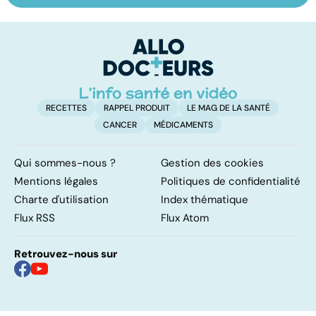
des ados en
lutter contre la
le
souffrance
résistance des
p
bactéries
RECETTES
RAPPEL PRODUIT
LE MAG DE LA SANTÉ
CANCER
MÉDICAMENTS
Qui sommes-nous ?
Gestion des cookies
Mentions légales
Politiques de confidentialité
Charte d'utilisation
Index thématique
Flux RSS
Flux Atom
Retrouvez-nous sur