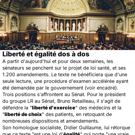
Liberté et égalité dos à dos
A partir d'aujourd'hui et pour deux semaines, les
sénateurs se penchent sur le projet de loi santé, et ses
1.200 amendements. Le texte ne bénéficiera que d'une
seule lecture, une procédure d'examen accélérée ayant
été demandée par le gouvernement (voir encadré).
Trois positions s'affrontent au Sénat. Pour le président
du groupe LR au Sénat, Bruno Retailleau, il s'agit de
défendre la
"
liberté d'exercice
"
des médecins et la
"
liberté de choix
"
des patients, en retoquant de
nombreuses dispositions et amendements.
Son homologue socialiste, Didier Guillaume, lui rétorque
que ce texte
"est une loi d'
égalité
"
qui porte "
une vraie