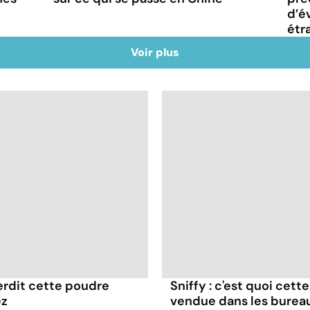
d’é
étr
Voir plus
terdit cette poudre
Sniffy : c'est quoi cett
ez
vendue dans les burea