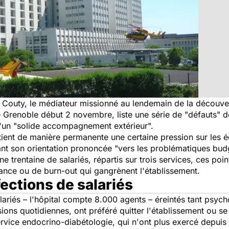
d Couty, le médiateur missionné au lendemain de la découver
Grenoble début 2 novembre, liste une série de "défauts" de
d'un "solide accompagnement extérieur".
ent de manière permanente une certaine pression sur les équip
intant son orientation prononcée "vers les problématiques bud
e trentaine de salariés, répartis sur trois services, ces poin
itance ou de burn-out qui gangrènent l'établissement.
ctions de salariés
ariés – l'hôpital compte 8.000 agents – éreintés tant psy
nsions quotidiennes, ont préféré quitter l'établissement ou se
vice endocrino-diabétologie, qui n'ont plus exercé depuis 