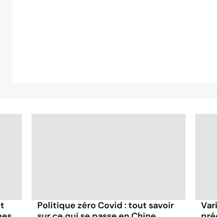
et
Politique zéro Covid : tout savoir
Vari
nes
sur ce qui se passe en Chine
pré