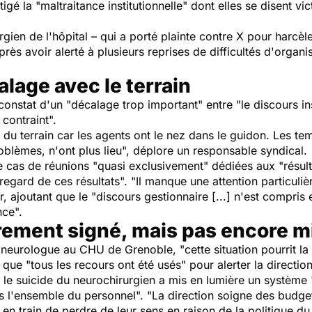
igé la "maltraitance institutionnelle" dont elles se disent v
rgien de l'hôpital – qui a porté plainte contre X pour harcèl
rès avoir alerté à plusieurs reprises de difficultés d'organi
lage avec le terrain
onstat d'un "décalage trop important" entre "le discours insti
contraint".
du terrain car les agents ont le nez dans le guidon. Les te
roblèmes, n'ont plus lieu", déplore un responsable syndical.
cas de réunions "quasi exclusivement" dédiées aux "résultat
egard de ces résultats". "Il manque une attention particulièr
, ajoutant que le "discours gestionnaire [...] n'est compris 
nce".
ement signé, mais pas encore mi
neurologue au CHU de Grenoble, "cette situation pourrit la 
 que "tous les recours ont été usés" pour alerter la directi
 le suicide du neurochirurgien a mis en lumière un système 
 l'ensemble du personnel". "La direction soigne des budge
en train de perdre de leur sens en raison de la politique du 