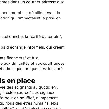
ictimes dans un courrier adressé aux
ement moral – a détaillé devant la
sation qui "impactaient la prise en
tutionnel et la réalité du terrain",
mps d'échange informels, qui créent
s financiers" et à la
e aux difficultés et aux souffrances
et admis que lorsque s'est instauré
s en place
vie des soignants au quotidien".
on, "restée sourde" aux signaux
"à bout de souffle", n'impactant
ts, nous des êtres humains. Nos
chiffre", martèle ainsi une source