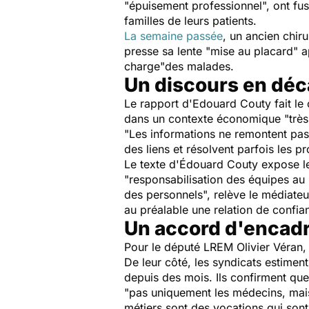
"épuisement professionnel", ont fust
familles de leurs patients.
La semaine passée
, un ancien chiru
presse sa lente "mise au placard" ap
charge"des malades.
Un discours en déca
Le rapport d'Edouard Couty fait le c
dans un contexte économique "très 
"Les informations ne remontent pas 
des liens et résolvent parfois les p
Le texte d'Édouard Couty expose le 
"responsabilisation des équipes au r
des personnels", relève le médiateur
au préalable une relation de confia
Un accord d'encadr
Pour le député LREM Olivier Véran, 
De leur côté, les syndicats estiment
depuis des mois. Ils confirment que
"pas uniquement les médecins, mais
métiers sont des vocations qui sont 