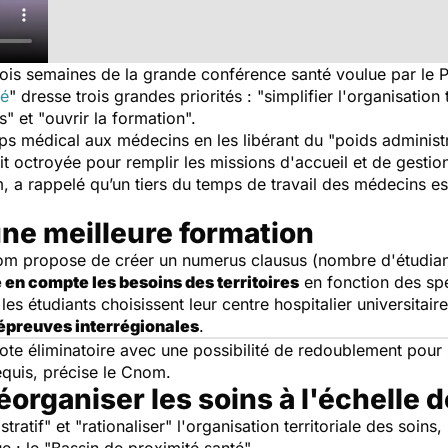
is semaines de la grande conférence santé voulue par le Pr
té
" dresse trois grandes priorités :
"simplifier l'organisation 
ns"
et
"ouvrir la formation".
s médical aux médecins en les libérant du
"poids administr
oit octroyée pour remplir les missions d'accueil et de gesti
m, a rappelé qu’un tiers du temps de travail des médecins e
une meilleure formation
nom propose de créer un
numerus clausus
(nombre d'étudian
 en compte les besoins des territoires
en fonction des spé
s étudiants choisissent leur centre hospitalier universitaire 
épreuves interrégionales
.
e éliminatoire avec une possibilité de redoublement pour s
equis, précise le Cnom.
organiser les soins à l'échelle d
istratif"
et
"rationaliser"
l'organisation territoriale des soin