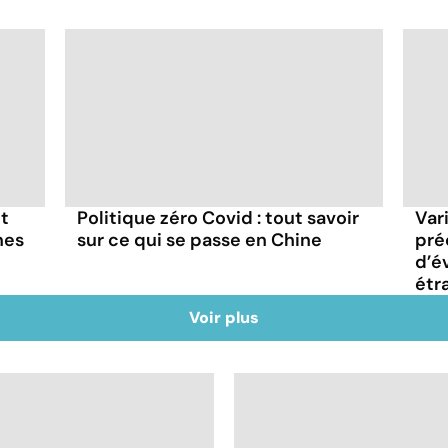
et
Politique zéro Covid : tout savoir
Vari
nes
sur ce qui se passe en Chine
pré
d’é
étr
Voir plus