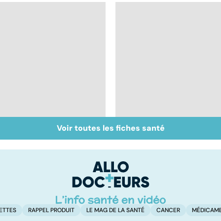
Voir toutes les fiches santé
Antibiotiques : lutter
Tout savoir sur les
contre la résistance
infections
des bactéries
pulmonaires
ETTES
RAPPEL PRODUIT
LE MAG DE LA SANTÉ
CANCER
MÉDICAM