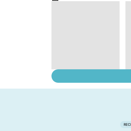
Automutilation : des
ados en souffrance
REC