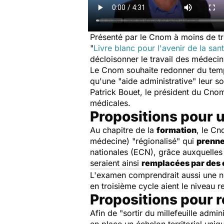
Présenté par le Cnom à moins de tro
"
Livre blanc pour l'avenir de la san
décloisonner le travail des médeci
Le Cnom souhaite redonner du temp
qu'une "aide administrative" leur s
Patrick Bouet, le président du Cno
médicales.
Propositions pour 
Au chapitre de la
formation
, le C
médecine)
"régionalisé"
qui
prenne
nationales (ECN), grâce auxquelles le
seraient ainsi
remplacées par des 
L'examen comprendrait aussi une not
en troisième cycle aient le niveau r
Propositions pour ré
Afin de
"sortir du millefeuille admin