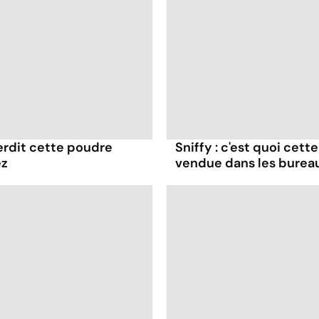
terdit cette poudre
Sniffy : c'est quoi cett
ez
vendue dans les burea