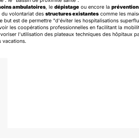
ue : le
"Bassin de proximité santé".
soins ambulatoires
, le
dépistage
ou encore la
prévention 
e du volontariat des
structures existantes
comme les maison
Le but est de permettre
"d'éviter les hospitalisations superfl
r les coopérations professionnelles en facilitant la mobilit
avoriser l'utilisation des plateaux techniques des hôpitaux p
s vacations.