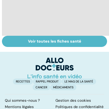
Voir toutes les fiches santé
Automutilation :
Antibiotiques :
To
des ados en
lutter contre la
le
souffrance
résistance des
p
bactéries
RECETTES
RAPPEL PRODUIT
LE MAG DE LA SANTÉ
CANCER
MÉDICAMENTS
Qui sommes-nous ?
Gestion des cookies
Mentions légales
Politiques de confidentialité