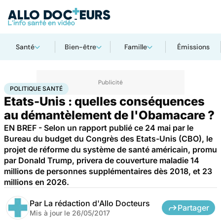
Santé
Bien-être
Famille
Émissions
Accueil
Santé
Société
Santé publique
Politique santé
POLITIQUE SANTÉ
Etats-Unis : quelles conséquences
au démantèlement de l'Obamacare ?
EN BREF - Selon un rapport publié ce 24 mai par le
Bureau du budget du Congrès des Etats-Unis (CBO), le
projet de réforme du système de santé américain, promu
par Donald Trump, privera de couverture maladie 14
millions de personnes supplémentaires dès 2018, et 23
millions en 2026.
Par
La rédaction d'Allo Docteurs
Partager
Mis à jour le
26/05/2017