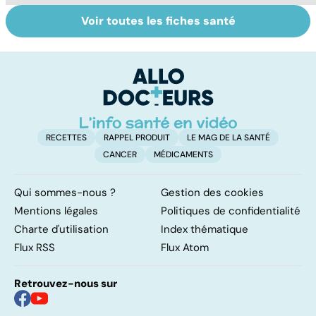
Voir toutes les fiches santé
Automutilation :
Antibiotiques :
To
des ados en
lutter contre la
le
souffrance
résistance des
p
bactéries
RECETTES
RAPPEL PRODUIT
LE MAG DE LA SANTÉ
CANCER
MÉDICAMENTS
Qui sommes-nous ?
Gestion des cookies
Mentions légales
Politiques de confidentialité
Charte d'utilisation
Index thématique
Flux RSS
Flux Atom
Retrouvez-nous sur