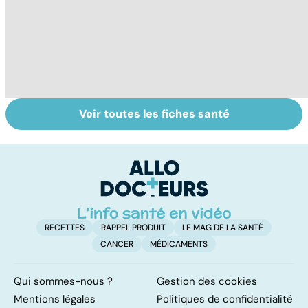
Voir toutes les fiches santé
Automutilation :
Antibiotiques :
To
des ados en
lutter contre la
le
souffrance
résistance des
p
bactéries
RECETTES
RAPPEL PRODUIT
LE MAG DE LA SANTÉ
CANCER
MÉDICAMENTS
Qui sommes-nous ?
Gestion des cookies
Mentions légales
Politiques de confidentialité