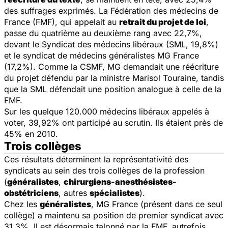
des suffrages exprimés. La Fédération des médecins de
France (FMF), qui appelait au
retrait du projet de loi
,
passe du quatrième au deuxième rang avec 22,7%,
devant le Syndicat des médecins libéraux (SML, 19,8%)
et le syndicat de médecins généralistes MG France
(17,2%). Comme la CSMF, MG demandait une réécriture
du projet défendu par la ministre Marisol Touraine, tandis
que la SML défendait une position analogue à celle de la
FMF.
Sur les quelque 120.000 médecins libéraux appelés à
voter, 39,92% ont participé au scrutin. Ils étaient près de
45% en 2010.
Trois collèges
Ces résultats déterminent la représentativité des
syndicats au sein des trois collèges de la profession
(
généralistes
,
chirurgiens-anesthésistes-
obstétriciens
, autres
spécialistes
).
Chez les
généralistes
, MG France (présent dans ce seul
collège) a maintenu sa position de premier syndicat avec
31,3%. Il est désormais talonné par la FMF, autrefois