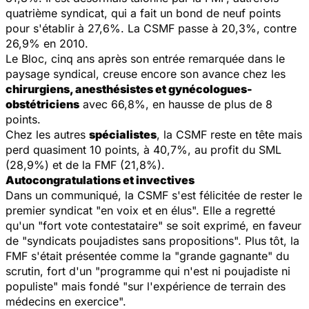
quatrième syndicat, qui a fait un bond de neuf points
pour s'établir à 27,6%. La CSMF passe à 20,3%, contre
26,9% en 2010.
Le Bloc, cinq ans après son entrée remarquée dans le
paysage syndical, creuse encore son avance chez les
chirurgiens, anesthésistes et gynécologues-
obstétriciens
avec 66,8%, en hausse de plus de 8
points.
Chez les autres
spécialistes
, la CSMF reste en tête mais
perd quasiment 10 points, à 40,7%, au profit du SML
(28,9%) et de la FMF (21,8%).
Autocongratulations et invectives
Dans un communiqué, la CSMF s'est félicitée de rester le
premier syndicat "en voix et en élus". Elle a regretté
qu'un "fort vote contestataire" se soit exprimé, en faveur
de "syndicats poujadistes sans propositions". Plus tôt, la
FMF s'était présentée comme la "grande gagnante" du
scrutin, fort d'un "programme qui n'est ni poujadiste ni
populiste" mais fondé "sur l'expérience de terrain des
médecins en exercice".