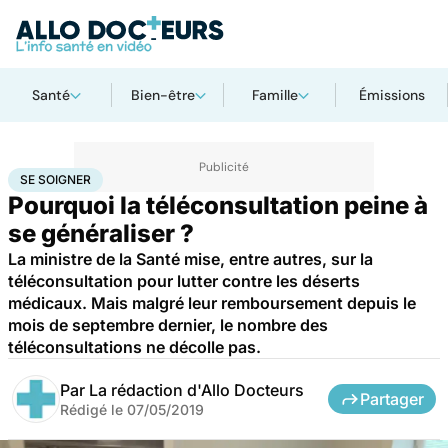
Santé
Bien-être
Famille
Émissions
Accueil
Santé
Maladies
Se soigner
SE SOIGNER
Pourquoi la téléconsultation peine à
se généraliser ?
La ministre de la Santé mise, entre autres, sur la
téléconsultation pour lutter contre les déserts
médicaux. Mais malgré leur remboursement depuis le
mois de septembre dernier, le nombre des
téléconsultations ne décolle pas.
Par
La rédaction d'Allo Docteurs
Partager
Rédigé le
07/05/2019