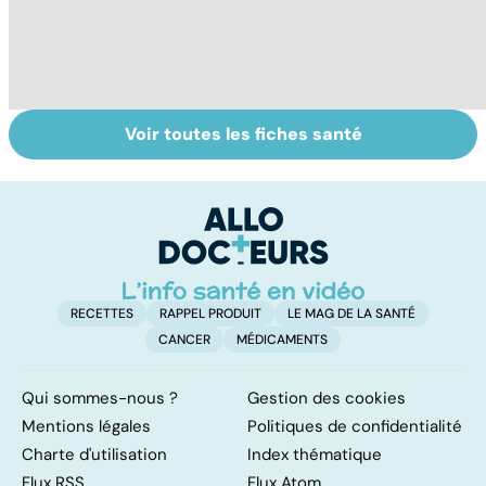
Voir toutes les fiches santé
Médecins
Tout savoir sur
I
étrangers : des
les infections
a
inégalités sans
pulmonaires
fa
frontières
d'
RECETTES
RAPPEL PRODUIT
LE MAG DE LA SANTÉ
CANCER
MÉDICAMENTS
Qui sommes-nous ?
Gestion des cookies
Mentions légales
Politiques de confidentialité
Charte d'utilisation
Index thématique
Flux RSS
Flux Atom