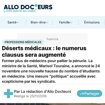
Santé
Bien-être
Famille
Émissions
Accueil
Santé
Professions médicales
PROFESSIONS MÉDICALES
Déserts médicaux : le numerus
clausus sera augmenté
Former plus de médecins pour pallier la pénurie. La
ministre de la Santé, Marisol Touraine, a annoncé le 24
novembre une nouvelle hausse du nombre d'étudiants
en médecine. Une mesure "politique" accueillie avec
scepticisme par les syndicats.
Par
La rédaction d'Allo Docteurs
Partager
Rédigé le
25/11/2016