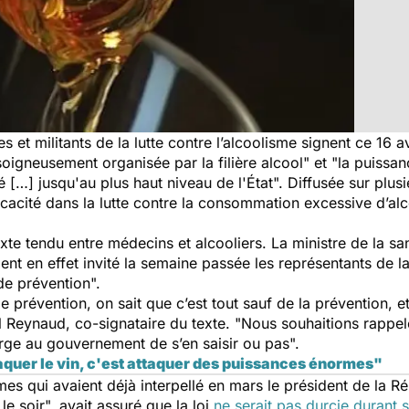
 et militants de la lutte contre l’alcoolisme signent ce 16 a
oigneusement organisée par la filière alcool" et "la puissan
té […] jusqu'au plus haut niveau de l'État". Diffusée sur plusi
icacité dans la lutte contre la consommation excessive d’alc
exte tendu entre médecins et alcooliers. La ministre de la sa
ient en effet invité la semaine passée les représentants de la
de prévention".
de prévention, on sait que c’est tout sauf de la prévention,
l Reynaud, co-signataire du texte. "Nous souhaitions rappe
rge au gouvernement de s’en saisir ou pas".
aquer le vin, c'est attaquer des puissances énormes"
êmes qui avaient déjà interpellé en mars le président de la
 le soir", avait assuré que la loi
ne serait pas durcie durant 