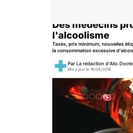
Des médecins pro
Accueil
Santé
Société
Santé publique
l'alcoolisme
Taxes, prix minimum, nouvelles éti
la consommation excessive d'alcoo
Par
La rédaction d'Allo Doct
Mis à jour le
16/04/2018