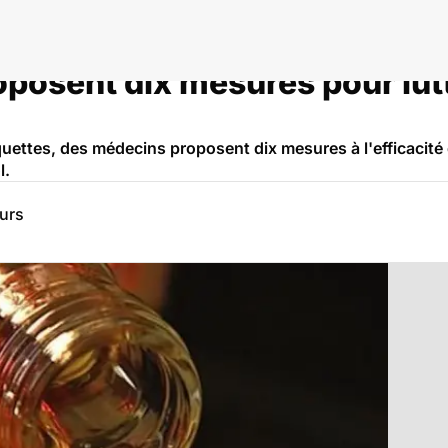
posent dix mesures pour lut
quettes, des médecins proposent dix mesures à l'efficaci
l.
eurs