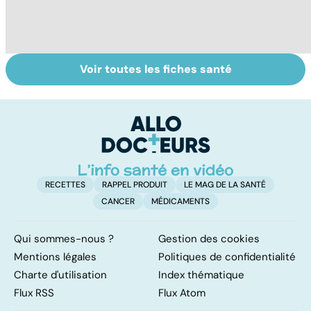
Voir toutes les fiches santé
Tout savoir sur
Inflammation des
Su
les infections
amygdales : que
le
pulmonaires
faire en cas
l'
d'angine ?
RECETTES
RAPPEL PRODUIT
LE MAG DE LA SANTÉ
CANCER
MÉDICAMENTS
Qui sommes-nous ?
Gestion des cookies
Mentions légales
Politiques de confidentialité
Charte d'utilisation
Index thématique
Flux RSS
Flux Atom