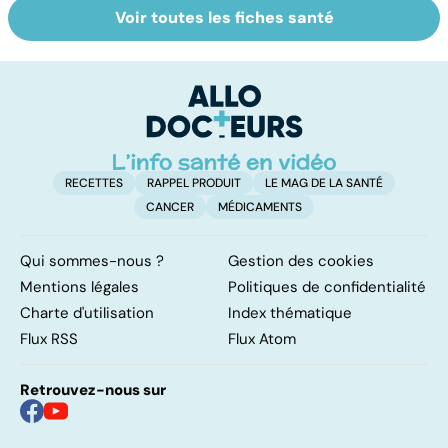
Voir toutes les fiches santé
Algie vasculaire
Acupuncture :
H
de la face : une
comment est-
es
douleur
elle pratiquée ?
m
insupportable
RECETTES
RAPPEL PRODUIT
LE MAG DE LA SANTÉ
CANCER
MÉDICAMENTS
Qui sommes-nous ?
Gestion des cookies
Mentions légales
Politiques de confidentialité
Charte d'utilisation
Index thématique
Flux RSS
Flux Atom
Retrouvez-nous sur