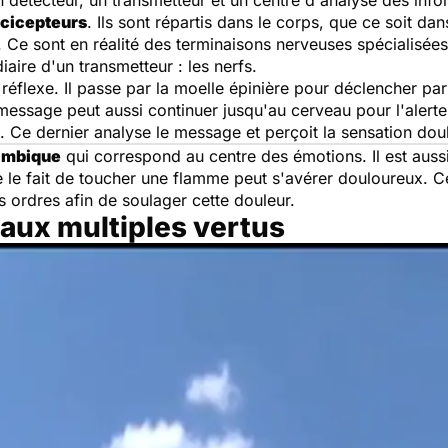
un détecteur, un transmetteur et un centre d'analyse des inf
cicepteurs
. Ils sont répartis dans le corps, que ce soit dan
. Ce sont en réalité des terminaisons nerveuses spécialisé
iaire d'un transmetteur : les nerfs.
éflexe. Il passe par la moelle épinière pour déclencher par 
message peut aussi continuer jusqu'au cerveau pour l'alerter
 Ce dernier analyse le message et perçoit la sensation dou
imbique
qui correspond au centre des émotions. Il est auss
ue le fait de toucher une flamme peut s'avérer douloureux. 
 ordres afin de soulager cette douleur.
 aux multiples vertus