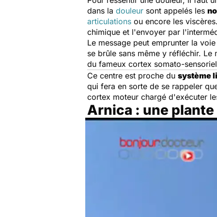
Pour ressentir une douleur, il faut 
dans la
douleur
sont appelés les
no
articulations
ou encore les viscères
chimique et l'envoyer par l'interméd
Le message peut emprunter la voie r
se brûle sans même y réfléchir. Le 
du fameux cortex somato-sensoriel.
Ce centre est proche du
système l
qui fera en sorte de se rappeler q
cortex moteur chargé d'exécuter les
Arnica : une plante