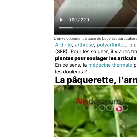
L'enveloppement à base de boue est particulière
Arthrite
,
arthrose
,
polyarthrite
... p
(SFR). Pour les soigner, il y a les 
plantes pour soulager les articul
En ce sens, la
médecine thermale
pe
les douleurs ?
La pâquerette, l'ar