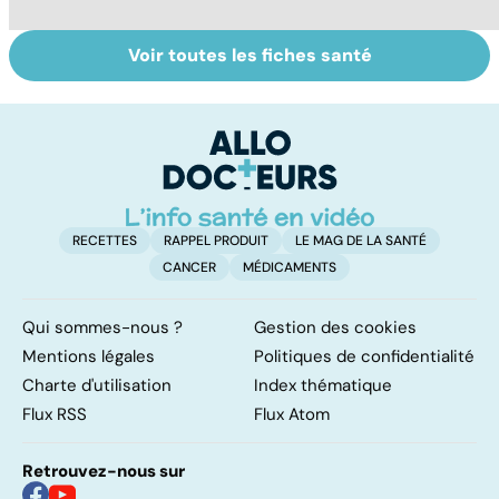
Voir toutes les fiches santé
Tout savoir sur
Inflammation des
Su
les infections
amygdales : que
le
pulmonaires
faire en cas
l'
d'angine ?
RECETTES
RAPPEL PRODUIT
LE MAG DE LA SANTÉ
CANCER
MÉDICAMENTS
Qui sommes-nous ?
Gestion des cookies
Mentions légales
Politiques de confidentialité
Charte d'utilisation
Index thématique
Flux RSS
Flux Atom
Retrouvez-nous sur