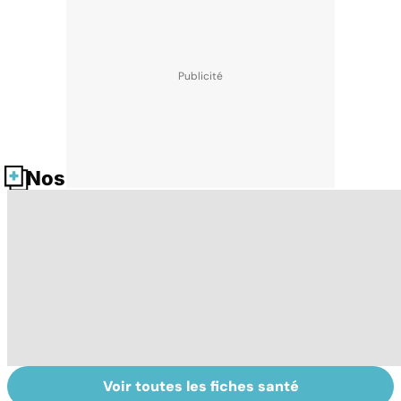
Nos fiches santé
Voir toutes les fiches santé
Tout savoir sur
Inflammation des
Su