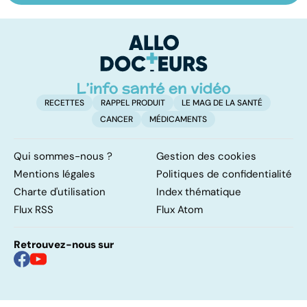
les infections
amygdales : que
le
pulmonaires
faire en cas
l'
d'angine ?
RECETTES
RAPPEL PRODUIT
LE MAG DE LA SANTÉ
CANCER
MÉDICAMENTS
Qui sommes-nous ?
Gestion des cookies
Mentions légales
Politiques de confidentialité
Charte d'utilisation
Index thématique
Flux RSS
Flux Atom
Retrouvez-nous sur