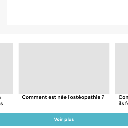
n
Comment est née l'ostéopathie ?
Com
ns
ils 
Voir plus