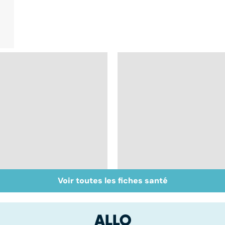
Voir toutes les fiches santé
Mal de dos : quand
Tout savoir sur les
les vertèbres s'en
infections
mêlent
pulmonaires