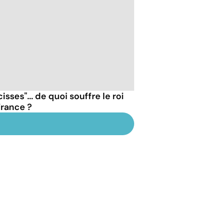
isses"... de quoi souffre le roi
 France ?