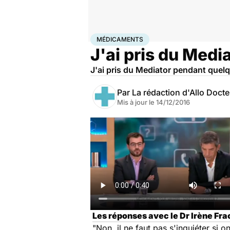
Accueil
Santé
Médicaments
Médicaments
MÉDICAMENTS
J'ai pris du Media
J'ai pris du Mediator pendant quelq
Par
La rédaction d'Allo Doct
Mis à jour le
14/12/2016
Les réponses avec le Dr Irène Fr
"Non, il ne faut pas s'inquiéter si o