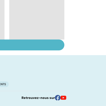
Les féculents, un
carburant
indispensable pour
l'organisme
ENTS
Retrouvez-nous sur