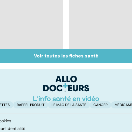
Voir toutes les fiches santé
Troubles anxieux, une
Un rhume, ça se
anxiété envahissante
soigne ?
ETTES
RAPPEL PRODUIT
LE MAG DE LA SANTÉ
CANCER
MÉDICAM
ookies
onfidentialité