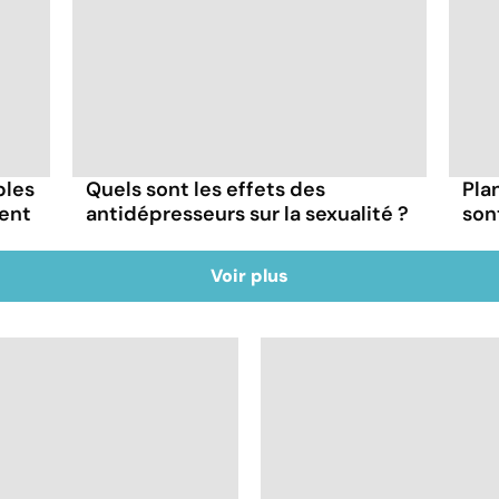
bles
Quels sont les effets des
Pla
ment
antidépresseurs sur la sexualité ?
son
Voir plus