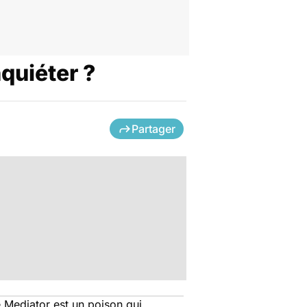
nquiéter ?
Partager
 Mediator est un poison qui