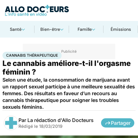
Santé
Bien-être
Famille
Émissions
Accueil
Santé
Cannabis thérapeutique
CANNABIS THÉRAPEUTIQUE
Le cannabis améliore-t-il l'orgasme
féminin ?
Selon une étude, la consommation de marijuana avant
un rapport sexuel participe à une meilleure sexualité des
femmes. Des résultats en faveur d’un recours au
cannabis thérapeutique pour soigner les troubles
sexuels féminins.
Par
La rédaction d'Allo Docteurs
Partager
Rédigé le
18/03/2019