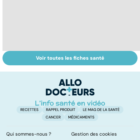
Voir toutes les fiches santé
Cannabis : une
Tout savoir sur
I
vraie
les infections
a
dépendance
pulmonaires
fa
d'
RECETTES
RAPPEL PRODUIT
LE MAG DE LA SANTÉ
CANCER
MÉDICAMENTS
Qui sommes-nous ?
Gestion des cookies