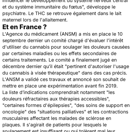
influencer le développement du système nerveux central
et du système immunitaire du fœtus
", développe le
psychiatre. Le THC se retrouve également dans le lait
maternel lors de l'allaitement.
Et en France ?
L'Agence du médicament (ANSM) a mis en place le 10
septembre dernier un comité chargé d'évaluer l'intérêt
d'utiliser du cannabis pour soulager les douleurs causées
par certaines maladies ou les effets secondaires de
certains traitements. Le comité a finalement jugé en
décembre dernier qu’il était "
pertinent d'autoriser l'usage
du cannabis à visée thérapeutique
" dans des cas précis.
L'ANSM a validé ces travaux et annoncé son souhait de
mettre en place une expérimentation avant fin 2019.
La liste d’indications comprendrait notamment "
les
douleurs réfractaires aux thérapies accessibles
",
"
certaines formes d'épilepsies
", "
des soins de support en
oncologie
" des "
situations palliatives
" et les contractions
musculaires affectant les malades de sclérose en
plaques. Il s'agirait de patients pour lesquels le
soulagement est insuffisant ou qui tolèrent mal leur