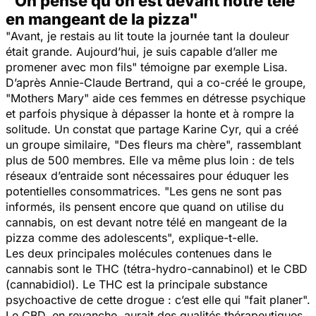
"On pense qu’on est devant notre télé
en mangeant de la pizza"
"
Avant, je restais au lit toute la journée tant la douleur
était grande. Aujourd’hui, je suis capable d’aller me
promener avec mon fils
" témoigne par exemple Lisa.
D’après Annie-Claude Bertrand, qui a co-créé le groupe,
"Mothers Mary" aide ces femmes en détresse psychique
et parfois physique à dépasser la honte et à rompre la
solitude. Un constat que partage Karine Cyr, qui a créé
un groupe similaire, "Des fleurs ma chère", rassemblant
plus de 500 membres. Elle va même plus loin : de tels
réseaux d’entraide sont nécessaires pour éduquer les
potentielles consommatrices. "
Les gens ne sont pas
informés, ils pensent encore que quand on utilise du
cannabis, on est devant notre télé en mangeant de la
pizza comme des adolescents
", explique-t-elle.
Les deux principales molécules contenues dans le
cannabis sont le THC (tétra-hydro-cannabinol) et le CBD
(cannabidiol). Le THC est la principale substance
psychoactive de cette drogue : c’est elle qui "fait planer".
Le CBD, en revanche, aurait des qualités thérapeutiques