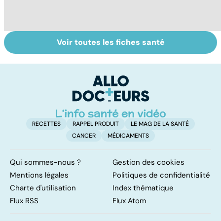
Voir toutes les fiches santé
Cannabis : une
Tout savoir sur
I
vraie
les infections
a
dépendance
pulmonaires
fa
d'
RECETTES
RAPPEL PRODUIT
LE MAG DE LA SANTÉ
CANCER
MÉDICAMENTS
Qui sommes-nous ?
Gestion des cookies
Mentions légales
Politiques de confidentialité
Charte d'utilisation
Index thématique
Flux RSS
Flux Atom